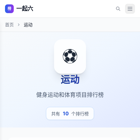
一起六
榜
首页
运动
⚽
运动
健身运动和体育项目排行榜
10
共有
个排行榜