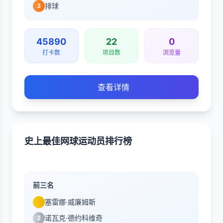
排球
3
45890
22
0
打卡数
项目数
浏览量
查看详情
史上最佳网球运动员排行榜
前三名
塞雷娜·威廉姆斯
诺瓦克·德约科维奇
2