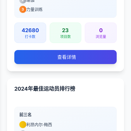
力量训练
3
42680
23
0
打卡数
项目数
浏览量
查看详情
2024年最佳运动员排行榜
前三名
利昂内尔·梅西