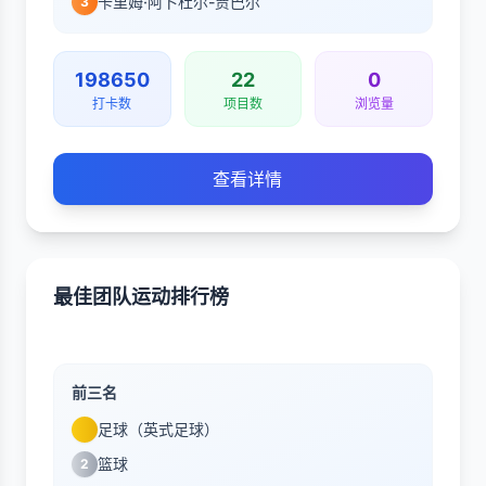
卡里姆·阿卜杜尔-贾巴尔
3
198650
22
0
打卡数
项目数
浏览量
查看详情
最佳团队运动排行榜
前三名
足球（英式足球）
篮球
2