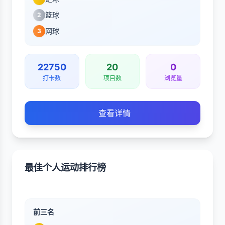
篮球
2
网球
3
22750
20
0
打卡数
项目数
浏览量
查看详情
最佳个人运动排行榜
前三名