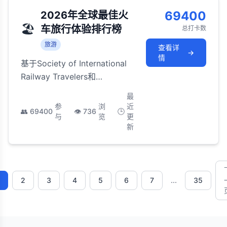
69400
2026年全球最佳火
🏖️
车旅行体验排行榜
总打卡数
旅游
查看详
→
情
基于Society of International
Railway Travelers和
Wanderlust 2026年评选的全
最
球最令人难忘的火车旅行体
参
浏
近
👥
69400
👁️
736
🕒
验，从豪华列车到景观线路的
与
览
更
新
全面盘点
2
3
4
5
6
7
...
35