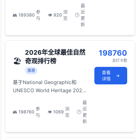
选的世界顶级海岛目的地，涵盖
最
热带天堂到私密度假胜地
参
浏
近
👥
189380
👁️
920
🕒
与
览
更
新
198760
2026年全球最佳自然
🏖️
奇观排行榜
总打卡数
旅游
查看
→
详情
基于National Geographic和
UNESCO World Heritage 2026
年评选的世界最震撼自然奇观，
最
覆盖地质奇景、生态系统和原始
参
浏
近
👥
198760
👁️
1069
🕒
荒野
与
览
更
新