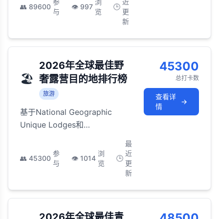
参
浏
近
👥
89600
👁️
997
🕒
质评比
与
览
更
新
45300
2026年全球最佳野
🏖️
奢露营目的地排行榜
总打卡数
旅游
查看详
→
情
基于National Geographic
Unique Lodges和
Glamping.com 2026年评选的
最
全球最奢华露营体验，从非洲星
参
浏
近
👥
45300
👁️
1014
🕒
空帐篷到极地穹顶的野奢之选
与
览
更
新
48500
2026年全球最佳青