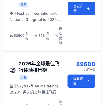
旅游
查看详
→
情
基于Festival International和
National Geographic 2026年
评选的全球最值得体验的文化节
最
庆，从彩色狂欢到精神净化的世
参
浏
近
👥
58500
👁️
308
🕒
界级庆典
与
览
更
新
89600
2026年全球最佳飞
🏖️
行体验排行榜
总打卡数
旅游
查看详
→
情
基于Skytrax和AirlineRatings
2026年评选的全球最佳飞行体
验航空公司，涵盖头等舱、商
最
务舱和经济舱的全方位服务品