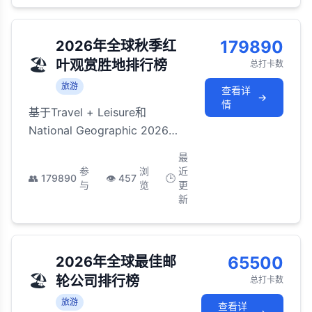
179890
2026年全球秋季红
🏖️
叶观赏胜地排行榜
总打卡数
旅游
查看详
→
情
基于Travel + Leisure和
National Geographic 2026年
评选的全球最佳秋景观赏目的
最
地，层林尽染的秋色与独特的地
参
浏
近
👥
179890
👁️
457
🕒
域文化相得益彰
与
览
更
新
65500
2026年全球最佳邮
🏖️
轮公司排行榜
总打卡数
旅游
查看详