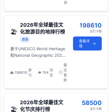
新
198610
2026年全球最佳文
🏖️
化旅游目的地排行榜
总打卡数
旅游
查看详
→
情
基于UNESCO World Heritage
和National Geographic 2026
年评选的世界顶级文化旅游目的
最
地，涵盖千年文明遗址、活态传
参
浏
近
👥
198610
👁️
154
🕒
统文化和人类艺术瑰宝
与
览
更
新
58500
2026年全球最佳文
🏖️
化节庆排行榜
总打卡数