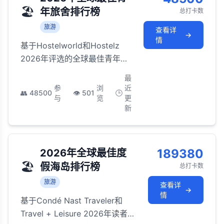
🏖️
年旅舍排行榜
总打卡数
旅游
查看详
→
情
基于Hostelworld和Hostelz
2026年评选的全球最佳青年旅
舍，从设计感青旅到社交型背
最
包客据点的全面推荐
参
浏
近
👥
48500
👁️
501
🕒
与
览
更
新
189380
2026年全球最佳度
🏖️
假海岛排行榜
总打卡数
旅游
查看详
→
情
基于Condé Nast Traveler和
Travel + Leisure 2026年读者评