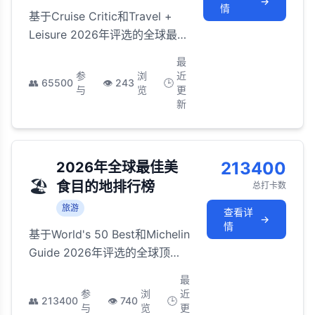
→
情
基于Cruise Critic和Travel +
Leisure 2026年评选的全球最
佳邮轮公司，从奢华探险到家庭
最
娱乐的全方位邮轮体验对比
参
浏
近
👥
65500
👁️
243
🕒
与
览
更
新
213400
2026年全球最佳美
🏖️
食目的地排行榜
总打卡数
旅游
查看详
→
情
基于World's 50 Best和Michelin
Guide 2026年评选的全球顶级
美食旅行目的地，覆盖从街头小
最
吃到米其林星厨的全方位美食体
参
浏
近
👥
213400
👁️
740
🕒
验
与
览
更