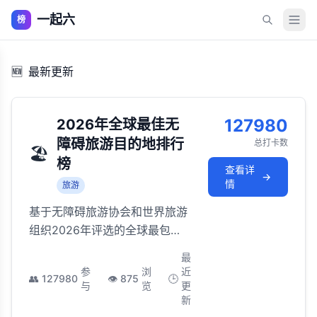
一起六
榜
🆕
最新更新
127980
2026年全球最佳无
障碍旅游目的地排行
总打卡数
🏖️
榜
查看详
→
情
旅游
基于无障碍旅游协会和世界旅游
组织2026年评选的全球最包
容、无障碍设施最完善的旅行目
最
的地，让每一位旅行者都能自由
参
浏
近
👥
127980
👁️
875
🕒
出行
与
览
更
新