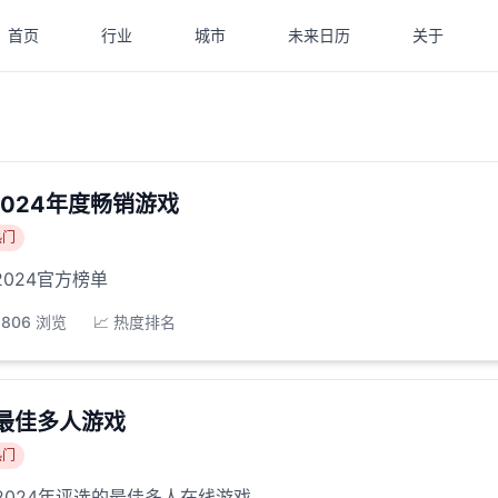
首页
行业
城市
未来日历
关于
 2024年度畅销游戏
热门
f 2024官方榜单
806
浏览
📈
热度排名
年最佳多人游戏
热门
2024年评选的最佳多人在线游戏