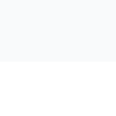
快速链接
首页
。从科技
分类浏览