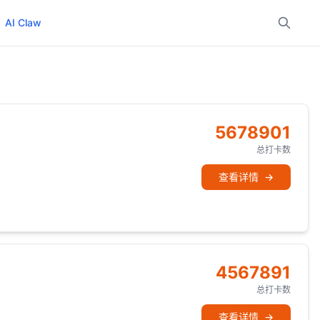
AI Claw
5678901
总打卡数
查看详情
→
4567891
总打卡数
查看详情
→