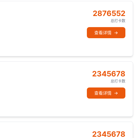
2876552
总打卡数
查看详情
→
2345678
总打卡数
查看详情
→
2345678