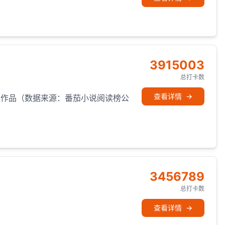
3915003
总打卡数
查看详情
→
迎作品（数据来源：番茄小说阅读榜公
3456789
总打卡数
查看详情
→