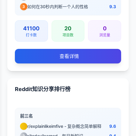
如何在30秒内判断一个人的性格
9.3
3
41100
20
0
打卡数
项目数
浏览量
查看详情
Reddit知识分享排行榜
前三名
r/explainlikeimfive - 复杂概念简单解释
9.6
r/todayilearned - 每日新知识
9.4
2